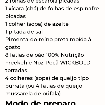
2 folhas de escarola picadas
1 xícara (chá) de folhas de espinafre
picadas
1 colher (sopa) de azeite
1 pitada de sal
Pimenta-do-reino preta moída à
gosto
8 fatias de pão 100% Nutrição
Freekeh e Noz-Pecã WICKBOLD
torradas
4 colheres (sopa) de queijo tipo
burrata (ou 4 fatias de queijo
mussarela de búfala)
Modo de preparo