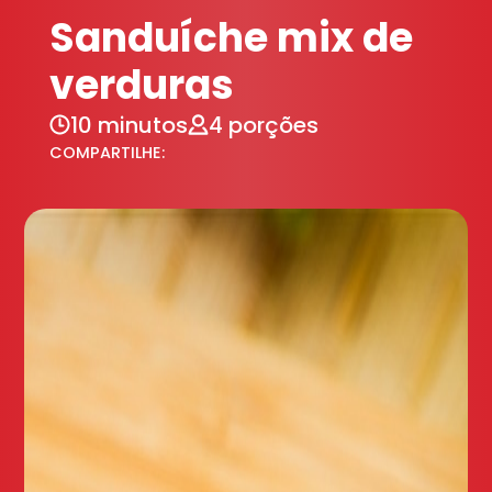
Sanduíche mix de
verduras
10 minutos
4 porções
COMPARTILHE: