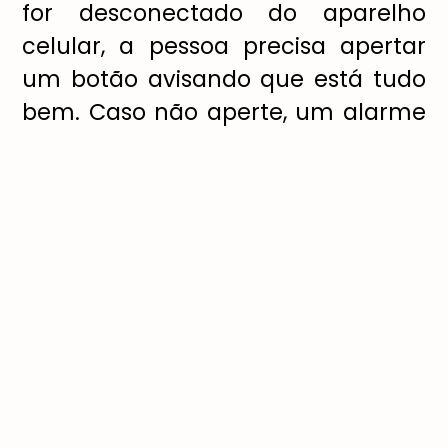
for desconectado do aparelho
celular, a pessoa precisa apertar
um botão avisando que está tudo
bem. Caso não aperte, um alarme
sonoro em alto volume começa a
tocar e o telefone que está
acompanhando o trajeto recebe a
localização exata do ocorrido para
avisar à polícia. A usuária também
consegue chamar as autoridades
apertando apenas um botão.