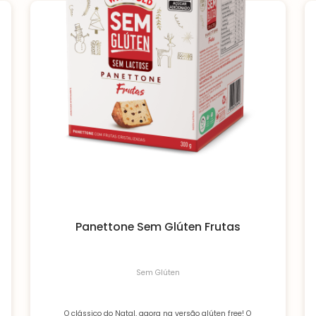
Panettone Sem Glúten Frutas
Sem Glúten
O clássico do Natal, agora na versão glúten free! O