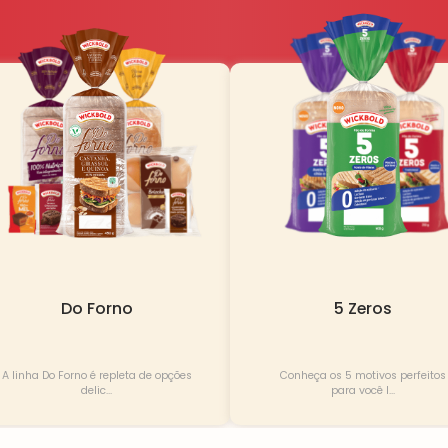
Do Forno
5 Zeros
A linha Do Forno é repleta de opções
Conheça os 5 motivos perfeitos
delic...
para você l...