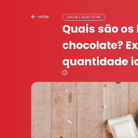
voltar
SAÚDE E BEM-ESTAR
Quais são os 
chocolate? E
quantidade i