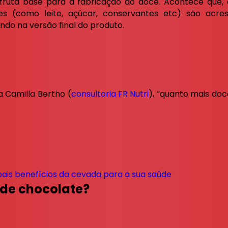
ruta base para a fabricação do doce. Acontece que, 
ntes (como leite, açúcar, conservantes etc) são acr
do na versão final do produto.
ta Camilla Bertho (
consultoria FR Nutri
), “quanto mais do
ipais benefícios da cevada para a sua saúde
s de chocolate?