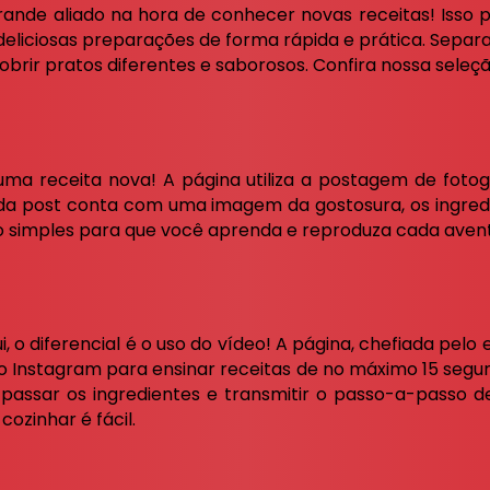
rande aliado na hora de conhecer novas receitas! Isso 
deliciosas preparações de forma rápida e prática. Separ
rir pratos diferentes e saborosos. Confira nossa seleçã
uma receita nova! A página utiliza a postagem de foto
ada post conta com uma imagem da gostosura, os ingre
o simples para que você aprenda e reproduza cada aventu
i, o diferencial é o uso do vídeo! A página, chefiada pel
 do Instagram para ensinar receitas de no máximo 15 segu
e passar os ingredientes e transmitir o passo-a-pass
ozinhar é fácil.