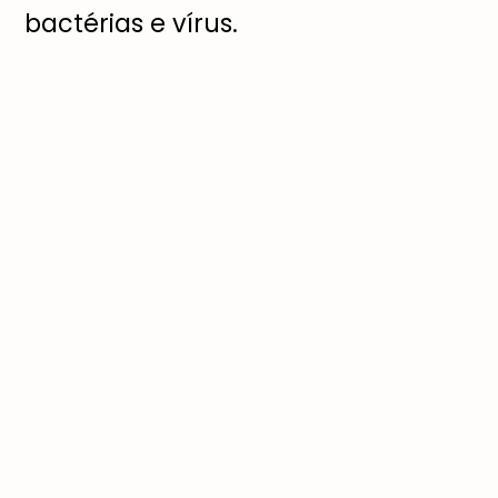
bactérias e vírus.
Mas como os alimentos podem
contribuir para o fortalecimento do
nosso sistema imunológico? De
acordo com a nutricionista
Fernanda Gabriel, da empresa RG
Nutri, os nutrientes contidos em
alguns alimentos são essenciais
para o bom funcionamento e