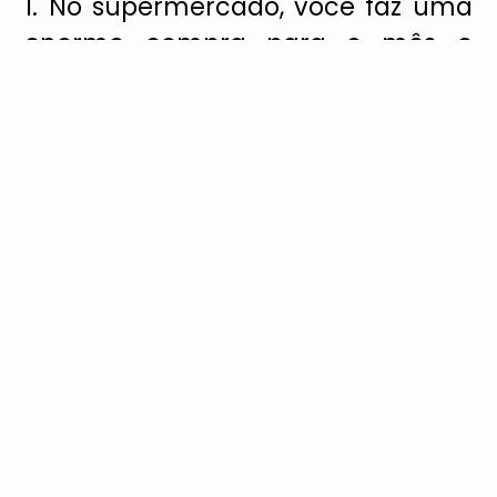
1. No supermercado, você faz uma
enorme compra para o mês e
depois acaba jogando alguma
coisa fora? Que tal diminuir a
frequência para pequenas
compras semanais? Isso faz com
que avalie melhor o que está
consumindo e diminui o
desperdício.
2. Repense sua relação com os