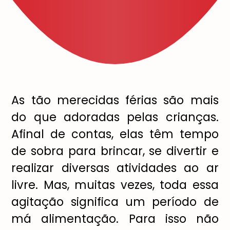
As t
ã
o merecidas f
é
rias s
ã
o mais
do que adoradas pelas crian
ç
as.
Afinal de contas, elas t
ê
m tempo
de sobra para brincar, se divertir e
realizar diversas atividades ao ar
livre. Mas, muitas vezes, toda essa
agita
çã
o significa um per
í
odo de
m
á
alimenta
çã
o. Para isso n
ã
o