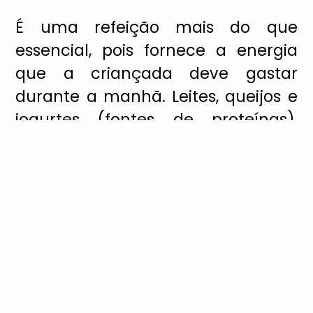
É
uma refei
çã
o mais do que
essencial, pois fornece a energia
que a crian
ç
ada deve gastar
durante a manh
ã
. Leites, queijos e
iogurtes (fontes de prote
í
nas),
p
ã
es, torradas e cereais
(carboidratos) e frutas e sucos
naturais (vitaminas e minerais)
n
ã
o podem faltar.