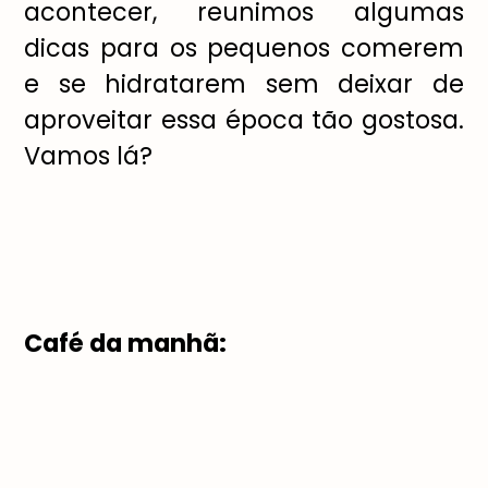
acontecer, reunimos algumas
dicas para os pequenos comerem
e se hidratarem sem deixar de
aproveitar essa
é
poca t
ã
o gostosa.
Vamos l
á
?
Caf
é
da manh
ã
: