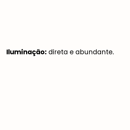
Iluminação:
direta e abundante.
Colheita:
se você plantar uma
muda, a primeira colheita pode ser
feita em 10 dias. No caso do plantio