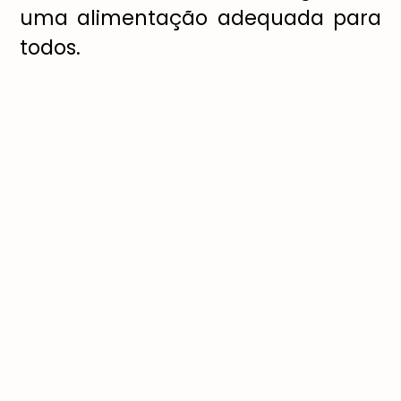
uma alimentação adequada para
todos.
Esse ano o tema discutido é
“Proteção social e agricultura –
para romper o ciclo da pobreza
rural”. Espera-se chamar a
atenção para a produção agrícola
em todos os países, gerando
incentivo para a cooperação
econômica, e fomentar a