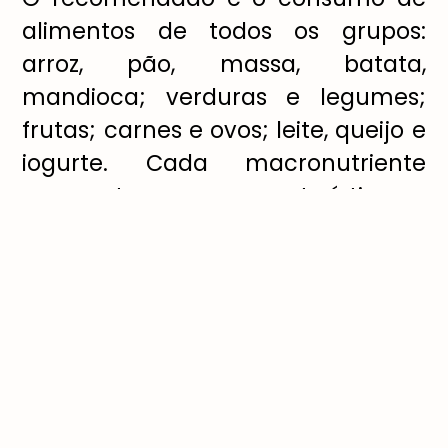
alimentos de todos os grupos:
arroz, pão, massa, batata,
mandioca; verduras e legumes;
frutas; carnes e ovos; leite, queijo e
iogurte. Cada macronutriente
apresenta uma característica e
função.
Os carboidratos são a principal
fonte de energia do corpo e
contêm 4kcal/g. Já as gorduras