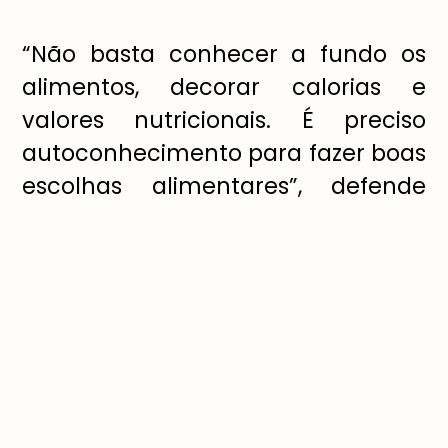
“Não basta conhecer a fundo os
alimentos, decorar calorias e
valores nutricionais. É preciso
autoconhecimento para fazer boas
escolhas alimentares”, defende
Patrícia. O autoconhecimento a
que ela se refere tem a ver com
desenvolver a noção dos próprios
limites e fragilidades, para resistir
às tentações e não mentir para si
mesmo. Por exemplo: saber se
pode ou não ter doces em casa,