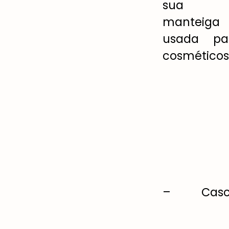
sua
manteiga
usada pa
cosméticos
– Casc
pode s
adubo