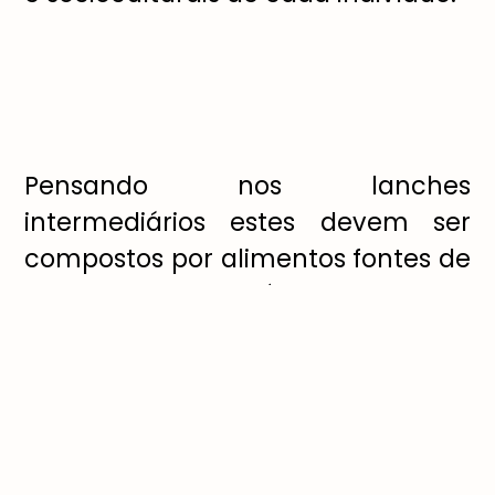
Pensando nos lanches
intermediários estes devem ser
compostos por alimentos fontes de
carboidrato, proteína e frutas e
legumes. Os carboidratos têm
como principal função o
fornecimento de energia, e está
presente nos pães, granolas e
torradas (opte, quando possível,