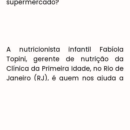
supermercado?
A nutricionista infantil Fabíola
Topini, gerente de nutrição da
Clínica da Primeira Idade, no Rio de
Janeiro (RJ), é quem nos ajuda a
entender como esse passeio pode
ser importante para os pequenos.
“A criança costuma ter receio de
tudo o que é novo. Conhecer os
ingredientes de perto irá ajudar na