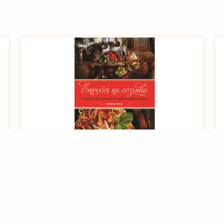
Livro: Emoções na cozinha
[rt_reading_time postfix = "minutos de leitura"
postfix_singular = "minuto de leitura"]