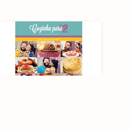
Livro: Cozinha para 2
[rt_reading_time postfix = "minutos de leitura"
postfix_singular = "minuto de leitura"]