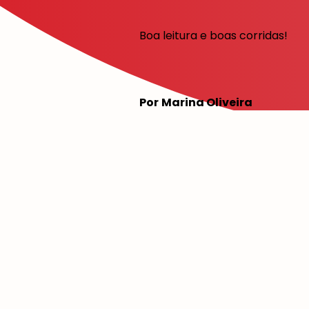
Boa leitura e boas corridas!
Por
Marina Oliveira