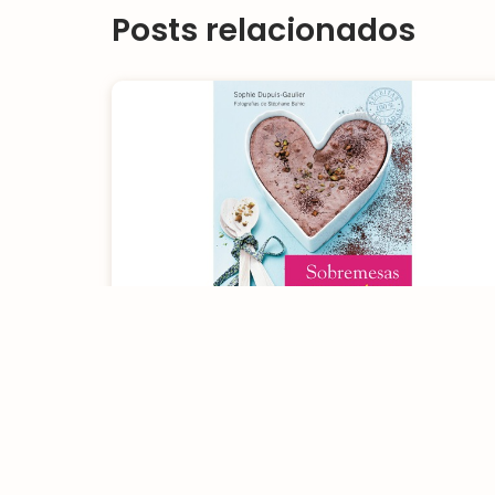
Posts relacionados
Livro: Sobremesas sem
açúcar
[rt_reading_time postfix = "minutos de leitura"
postfix_singular = "minuto de leitura"]