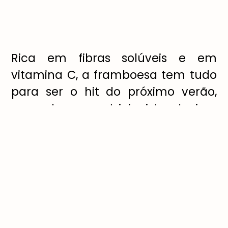
Rica em fibras solúveis e em
vitamina C, a framboesa tem tudo
para ser o hit do próximo verão,
segundo a nutricionista Larissa
Mathias, da
Hortifruti
. A fruta tem
grande capacidade antioxidante,
atuando contra o envelhecimento
celular, aumentando a imunidade
e prevenindo doenças. “O
consumo dela pode melhorar os
níveis de colesterol no sangue e