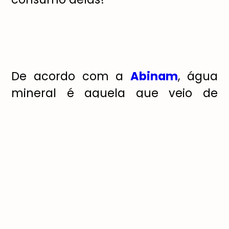
De acordo com a
Abinam
, água
mineral é aquela que veio de
fontes naturais ou artificialmente
captada, com composição ou
propriedades diferentes do líquido
comum. Ou seja: é uma bebida
que, ao passar anos em contato
com o solo, absorveu boa parte dos
nutrientes presentes. Elas são
classificadas de acordo com a