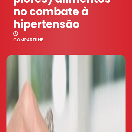
no combate à
hipertensão
COMPARTILHE: