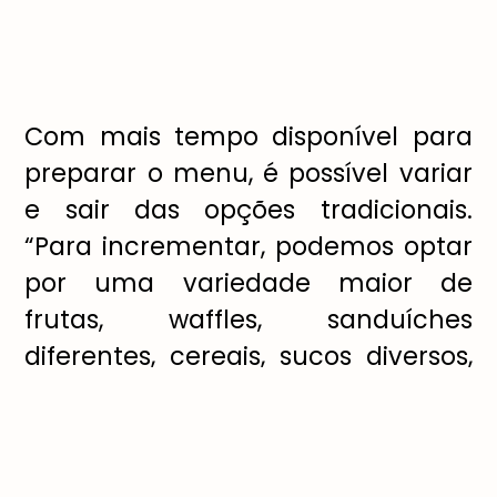
Com mais tempo disponível para
preparar o menu, é possível variar
e sair das opções tradicionais.
“Para incrementar, podemos optar
por uma variedade maior de
frutas, waffles, sanduíches
diferentes, cereais, sucos diversos,
frios, queijos, pães nobres e
panquecas”, sugere o chef Luiz
Barbosa, do restaurante
Camauê
,