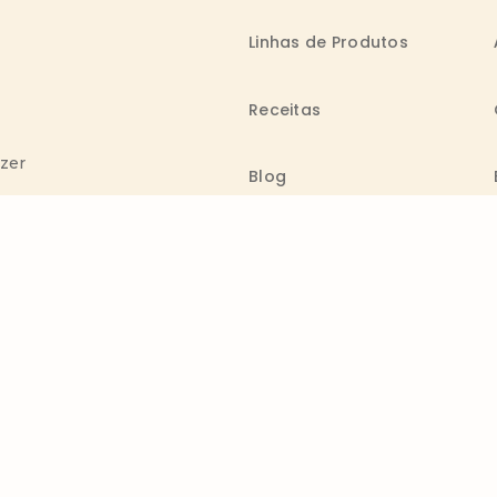
Linhas de Produtos
Receitas
azer
Blog
Canal de Denúncia
Comenta
Trabalhe na Bimbo