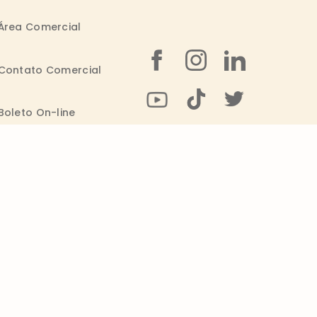
Área Comercial
Contato Comercial
Boleto On-line
Transparência salarial
Contatos
0800 011 1938
Seg. a Sex.: 09h - 20h
consumidor@wickbold.com.br