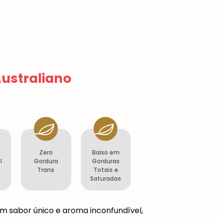
Australiano
Zero
Baixo em
l
Gordura
Gorduras
Trans
Totais e
Saturadas
em sabor único e aroma inconfundível,