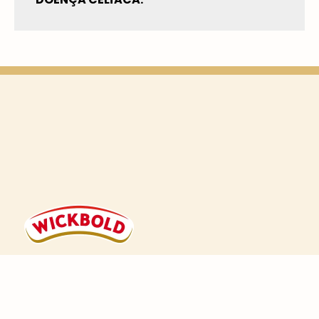
Com 87 anos de história e de origem 100%
brasileira, a Wickbold é a marca pioneira e
inovadora na criação de linhas