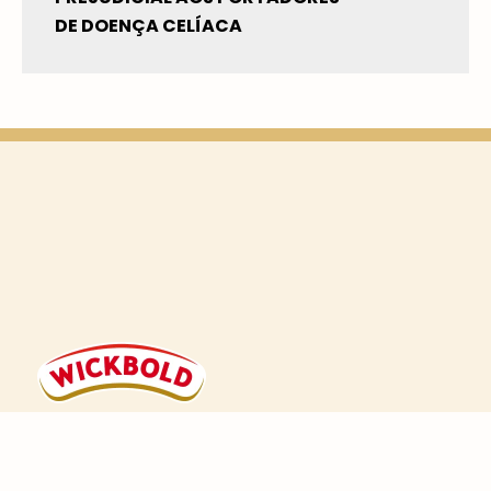
DE DOENÇA CELÍACA
Com 87 anos de história e de origem 100%
brasileira, a Wickbold é a marca pioneira e