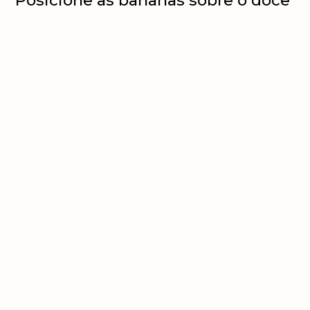
Posicione as bananas sobre o doce
de leite até cobrí-lo
Com o auxílio de um saco de
confeitar com bico pitanga ou
outro de sua preferência, coloque o
chantilly sobre a torta até cobri-la
totalmente
polvilhe o chocolate em pó para
finalizar.