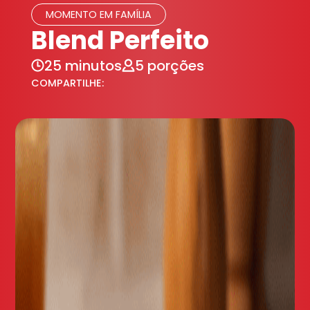
MOMENTO EM FAMÍLIA
Blend Perfeito
25 minutos
5 porções
COMPARTILHE: