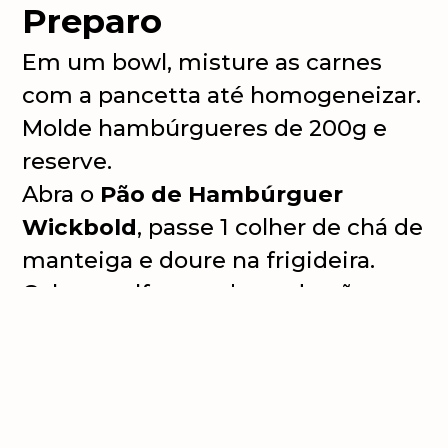
Preparo
Em um bowl, misture as carnes
com a pancetta até homogeneizar.
Molde hambúrgueres de 200g e
reserve.
Abra o
Pão de Hambúrguer
Wickbold
, passe 1 colher de chá de
manteiga e doure na frigideira.
Coloque alface na base do pão,
adicione 2 rodelas finas de tomate,
acrescente o hambúrguer frito, 2
folhas de queijo, a maionese, a
cebola roxa e feche o sanduíche e