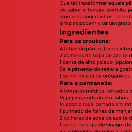
Que tal transformar aquele pã
de sabor e textura, perfeita
croutons douradinhos, tomate
simples podem virar um prato 
Ingredientes
Para os croutons:
4 fatias de pão de forma integ
2 colheres de sopa de azeite d
1 dente de alho picado (opcion
Sal e pimenta-do-reino a gost
1 colher de chá de orégano ou
Para a panzanella:
4 tomates médios, cortados 
½ pepino, cortado em cubos
½ cebola roxa, cortada em fati
1 punhado de folhas de manjer
2 colheres de sopa de azeite d
1 colher de sopa de vinagre de
Sal e pimenta-do-reino a gost