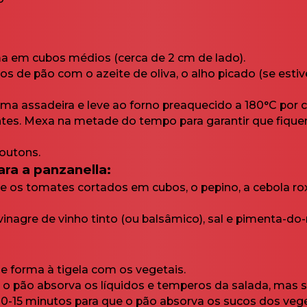
ma em cubos médios (cerca de 2 cm de lado).
s de pão com o azeite de oliva, o alho picado (se estive
a assadeira e leve ao forno preaquecido a 180°C por ce
tes. Mexa na metade do tempo para garantir que fiqu
routons.
ara a panzanella:
e os tomates cortados em cubos, o pepino, a cebola rox
inagre de vinho tinto (ou balsâmico), sal e pimenta-do
e forma à tigela com os vegetais.
o pão absorva os líquidos e temperos da salada, mas
10-15 minutos para que o pão absorva os sucos dos veg