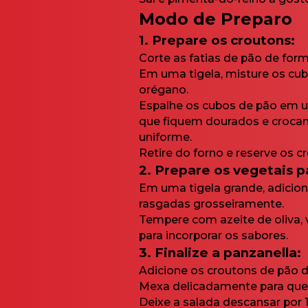
Modo de Preparo
1. Prepare os croutons:
Corte as fatias de pão de for
Em uma tigela, misture os cubo
orégano.
Espalhe os cubos de pão em um
que fiquem dourados e crocan
uniforme.
Retire do forno e reserve os c
2. Prepare os vegetais p
Em uma tigela grande, adicion
rasgadas grosseiramente.
Tempere com azeite de oliva, v
para incorporar os sabores.
3. Finalize a panzanella:
Adicione os croutons de pão d
Mexa delicadamente para que 
Deixe a salada descansar por 