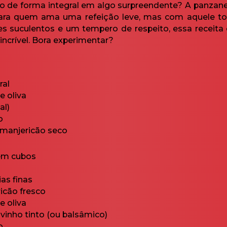
o de forma integral em algo surpreendente? A panzanel
 para quem ama uma refeição leve, mas com aquele toq
s suculentos e um tempero de respeito, essa receita 
incrível. Bora experimentar?
ral
e oliva
al)
o
 manjericão seco
em cubos
as finas
icão fresco
e oliva
 vinho tinto (ou balsâmico)
o