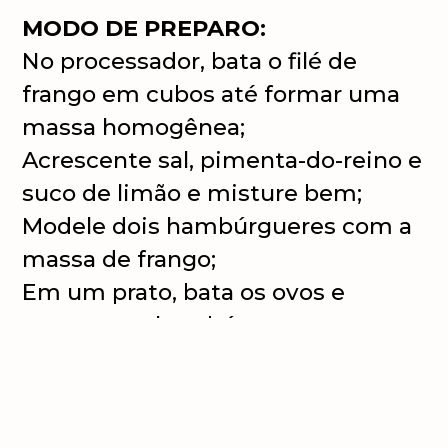
MODO DE PREPARO:
No processador, bata o filé de
frango em cubos até formar uma
massa homogênea;
Acrescente sal, pimenta-do-reino e
suco de limão e misture bem;
Modele dois hambúrgueres com a
massa de frango;
Em um prato, bata os ovos e
empane os hambúrgueres
passando-os nos ovos e, em
seguida, na farinha de trigo;
Frite em óleo quente (180°C) até