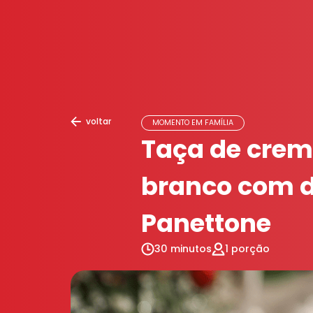
voltar
MOMENTO EM FAMÍLIA
Taça de crem
branco com 
Panettone
30 minutos
1 porção