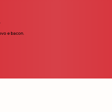
.
vo e bacon.