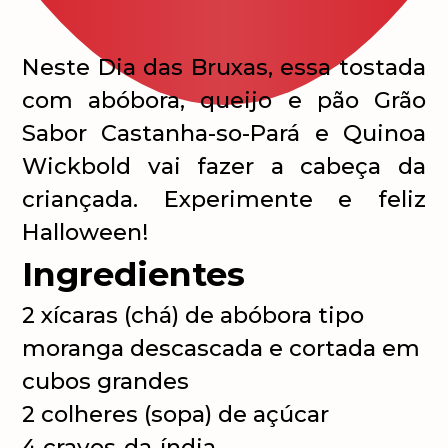
Neste Dia das Bruxas, essa tostada
com abóbora, queijo e pão Grão
Sabor Castanha-so-Pará e Quinoa
Wickbold vai fazer a cabeça da
criançada. Experimente e feliz
Halloween!
Ingredientes
2 xícaras (chá) de abóbora tipo
moranga descascada e cortada em
cubos grandes
2 colheres (sopa) de açúcar
4 cravos-da-índia