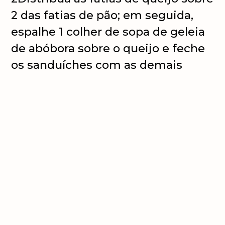
2 das fatias de pão; em seguida,
espalhe 1 colher de sopa de geleia
de abóbora sobre o queijo e feche
os sanduíches com as demais
fatias de pão;
3
Leve para assar em forno médio
(220°C) por aproximadamente 20
minutos, até que o queijo derreta e
que os pães fiquem dourados (se
preferir prepare suas tostadas
utilizando uma máquina de fazer
tostex). Sirva em seguida.
Dica