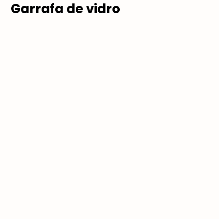
Garrafa de vidro
São perfeitas como vasos
decorativos. Você pode usar da
forma original, apenas colocando
água e flores, ou pode customizar
as garrafinhas com tecido ou tinta,
por exemplo.
Garrafa PET e jornal velho