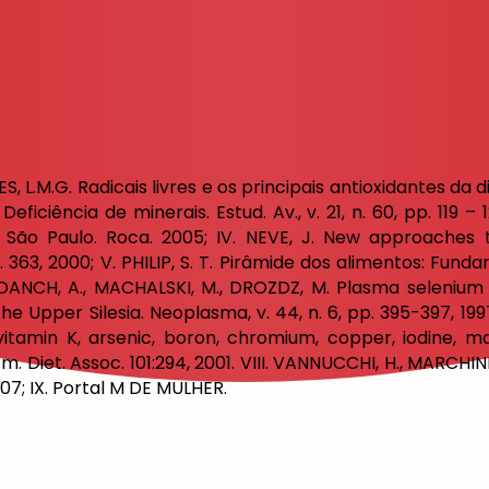
S, L.M.G. Radicais livres e os principais antioxidantes da dieta
 Deficiência de minerais. Estud. Av., v. 21, n. 60, pp. 119 –
d. São Paulo. Roca. 2005; IV. NEVE, J. New approaches
p. 363, 2000; V. PHILIP, S. T. Pirâmide dos alimentos: Fun
, DANCH, A., MACHALSKI, M., DROZDZ, M. Plasma selenium 
 Upper Silesia. Neoplasma, v. 44, n. 6, pp. 395-397, 1997/
 vitamin K, arsenic, boron, chromium, copper, iodine, 
 m. Diet. Assoc. 101:294, 2001. VIII. VANNUCCHI, H., MARCHINI,
7; IX. Portal M DE MULHER.