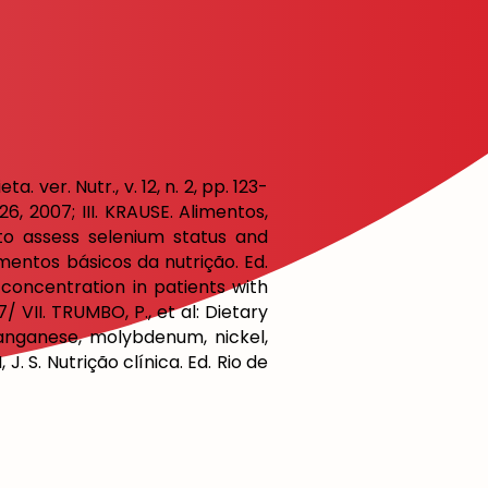
. ver. Nutr., v. 12, n. 2, pp. 123-
 126, 2007; III. KRAUSE. Alimentos,
 to assess selenium status and
damentos básicos da nutrição. Ed.
concentration in patients with
 VII. TRUMBO, P., et al: Dietary
manganese, molybdenum, nickel,
 J. S. Nutrição clínica. Ed. Rio de