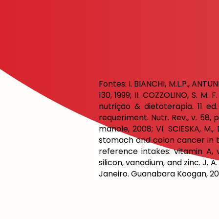
Fontes: I. BIANCHI, M.L.P., ANTUNE
130, 1999; II. COZZOLINO, S. M. F.
nutrição & dietoterapia. 11 e
requeriment. Nutr. Rev., v. 58, 
manole, 2008; VI. SCIESKA, M.
stomach and colon cancer in the
reference intakes: vitamin A,
silicon, vanadium, and zinc. J. A.
Janeiro. Guanabara Koogan, 200