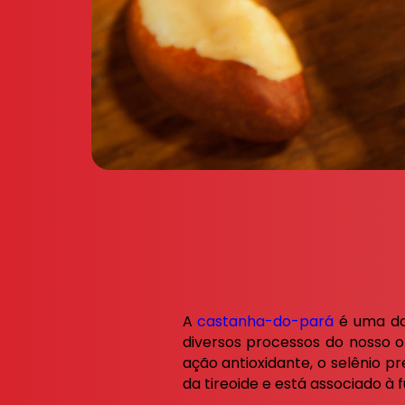
A
castanha-do-pará
é uma das
diversos processos do nosso org
ação antioxidante, o selênio 
da tireoide e está associado à 