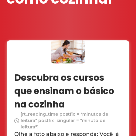
Descubra os cursos
que ensinam o básico
na cozinha
[rt_reading_time postfix = "minutos de
leitura" postfix_singular = "minuto de
leitura"]
Olhe a foto abaixo e responda: Você já