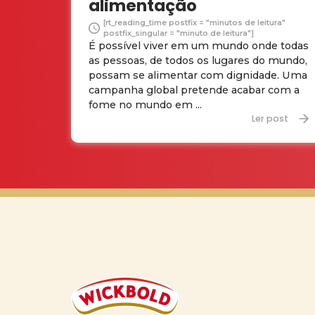
alimentação
[rt_reading_time postfix = "minutos de leitura"
postfix_singular = "minuto de leitura"]
É possível viver em um mundo onde todas
as pessoas, de todos os lugares do mundo,
possam se alimentar com dignidade. Uma
campanha global pretende acabar com a
fome no mundo em ...
Ler post