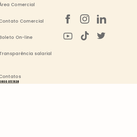
Área Comercial
Contato Comercial
Boleto On-line
Transparência salarial
Contatos
0800 011 1938
Seg. a Sex.: 09h - 20h
consumidor@wickbold.com.br