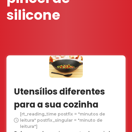
silicone
Utensílios diferentes
para a sua cozinha
[rt_reading_time postfix = "minutos de
leitura" postfix_singular = "minuto de
leitura"]