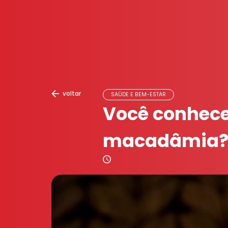
voltar
SAÚDE E BEM-ESTAR
Você conhece
macadâmia