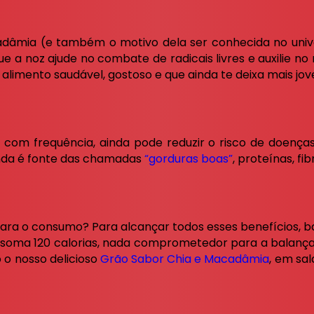
dâmia (e também o motivo dela ser conhecida no univ
ue a noz ajude no combate de radicais livres e auxilie n
alimento saudável, gostoso e que ainda te deixa mais jo
com frequência, ainda pode reduzir o risco de doenças
 ainda é fonte das chamadas
“gorduras boas”
, proteínas, fi
 para o consumo? Para alcançar todos esses benefícios, 
so soma 120 calorias, nada comprometedor para a bala
 o nosso delicioso
Grão Sabor Chia e Macadâmia
, em sa