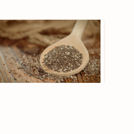
Chia ou Macadâmia?
Escolha o grão ideal para
o seu objetivo
[rt_reading_time postfix = "minutos de leitura"
postfix_singular = "minuto de leitura"]