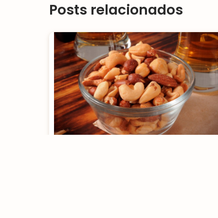
Posts relacionados
A importância do mix de
oleaginosas na dieta
[rt_reading_time postfix = "minutos de leitura"
postfix_singular = "minuto de leitura"]