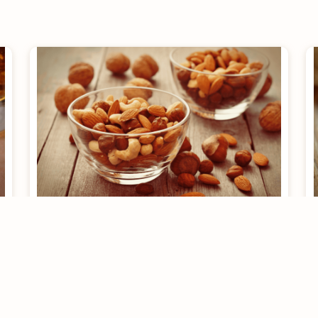
Combinar sementes e
oleaginosas ajuda na
manutenção da saúde
[rt_reading_time postfix = "minutos de leitura"
postfix_singular = "minuto de leitura"]