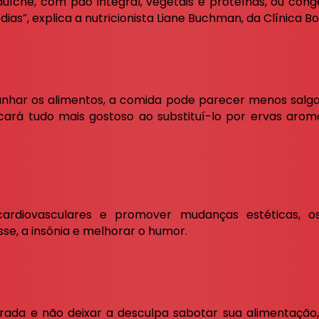
nduíche, com pão integral, vegetais e proteínas, ou co
dias”, explica a nutricionista Liane Buchman, da Clínica 
ranhar os alimentos, a comida pode parecer menos salga
ará tudo mais gostoso ao substituí-lo por ervas aromá
ardiovasculares e promover mudanças estéticas, o
sse, a insônia e melhorar o humor.
brada e não deixar a desculpa sabotar sua alimentação,