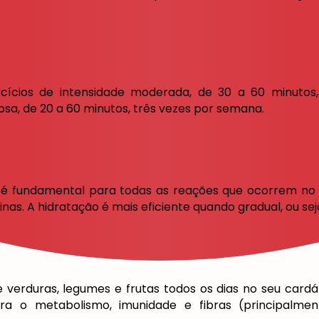
rcícios de intensidade moderada, de 30 a 60 minutos
osa, de 20 a 60 minutos, três vezes por semana.
é fundamental para todas as reações que ocorrem no 
xinas. A hidratação é mais eficiente quando gradual, ou s
 verduras, legumes e frutas todos os dias no seu card
ra o metabolismo, imunidade e fibras (principalmen