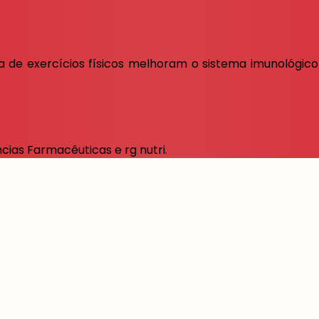
a de exercícios físicos melhoram o sistema imunológico
ncias Farmacêuticas e rg nutri.