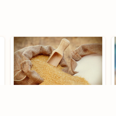
Saiba mais sobre os
açúcares demerara,