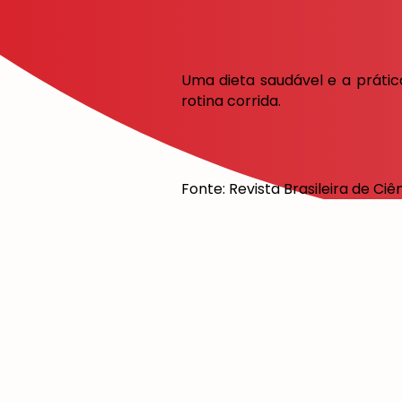
Uma dieta saudável e a prátic
rotina corrida.
Fonte: Revista Brasileira de Ciê