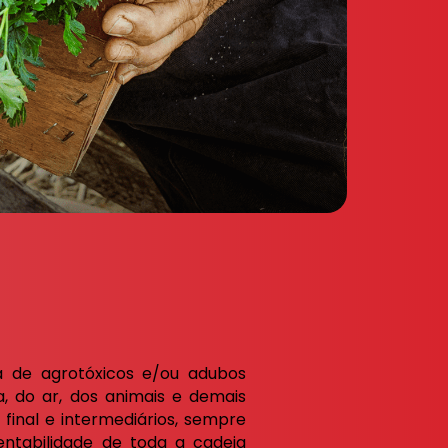
a de agrotóxicos e/ou adubos
, do ar, dos animais e demais
final e intermediários, sempre
ntabilidade de toda a cadeia