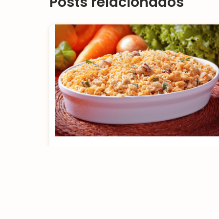
Posts relacionados
O que fazer com as
sobras das ceias de fim
de ano?
[rt_reading_time postfix = "minutos de leitura"
postfix_singular = "minuto de leitura"]