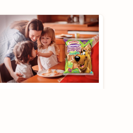
A versatilidade da
bisnaguinha
[rt_reading_time postfix = "minutos de leitura"
postfix_singular = "minuto de leitura"]