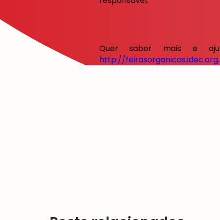
responsável.
Quer saber mais e aju
http://feirasorganicas.idec.org