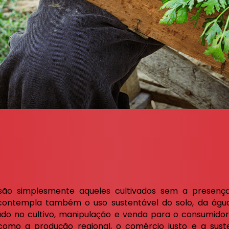
são simplesmente aqueles cultivados sem a presenç
 contempla também o uso sustentável do solo, da água
ado no cultivo, manipulação e venda para o consumidor 
omo a produção regional, o comércio justo e a suste