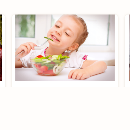
Como incluir legumes e
verduras no prato das
crianças
[rt_reading_time postfix = "minutos de leitura"
postfix_singular = "minuto de leitura"]