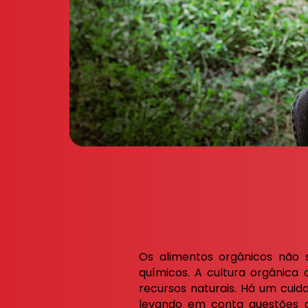
Os alimentos orgânicos não 
químicos. A cultura orgânica
recursos naturais. Há um cuid
levando em conta questões c