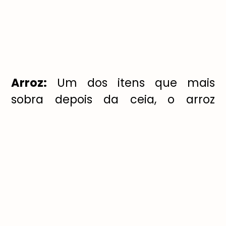
Arroz:
Um dos itens que mais
sobra depois da ceia, o arroz
branco se transforma no dia
seguinte em base para a massa de
bolos salgados, nhoque, bolinho de
arroz e outros lanches. Essas
prepara
çõ
es podem ser
consumidas na hora ou
congeladas para comer depois.