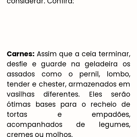
considerar. Confira:
Carnes:
Assim que a ceia terminar,
desfie e guarde na geladeira os
assados como o pernil, lombo,
tender e chester, armazenados em
vasilhas diferentes. Eles ser
ã
o
ó
timas bases para o recheio de
tortas e empad
õ
es,
acompanhados de legumes,
cremes ou molhos.