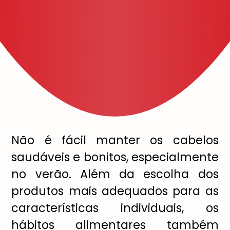
N
ã
o
é
f
á
cil manter os cabelos
saud
á
veis e bonitos, especialmente
no ver
ã
o. Al
é
m da escolha dos
produtos mais adequados para as
caracter
í
sticas individuais, os
h
á
bitos alimentares tamb
é
m