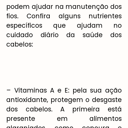
podem ajudar na manuten
çã
o dos
fios. Confira alguns nutrientes
espec
í
ficos que ajudam no
cuidado di
á
rio da sa
ú
de dos
cabelos:
–
Vitaminas A e E: pela sua a
çã
o
antioxidante, protegem o desgaste
dos cabelos. A primeira est
á
presente em alimentos