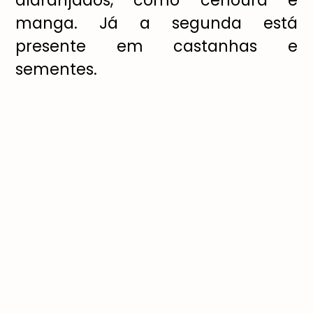
alaranjados, como cenoura e
manga. J
á
a segunda est
á
presente em castanhas e
sementes.
–
Vitamina C: essencial para a
forma
çã
o da subst
â
ncia
conectora das c
é
lulas capilares
(col
á
geno).
É
poss
í
vel consumi-la
atrav
é
s de frutas c
í
tricas e alguns
legumes, como piment
ã
o e