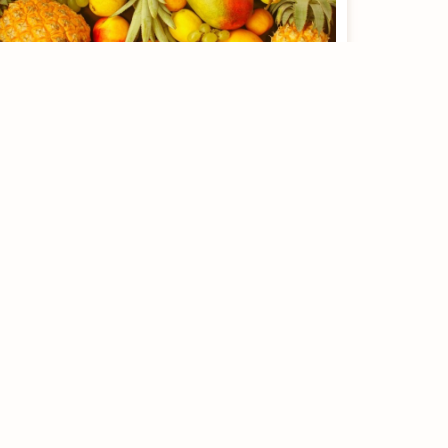
Os efeitos do calor para o
corpo
[rt_reading_time postfix = "minutos de leitura"
postfix_singular = "minuto de leitura"]