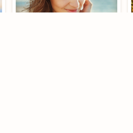
Mantenha os cabelos
saudáveis no verão
[rt_reading_time postfix = "minutos de leitura"
postfix_singular = "minuto de leitura"]