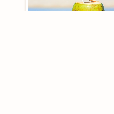
O que levar de lanche
para um passeio? Veja
dicas e escolha os
preferidos!
[rt_reading_time postfix = "minutos de leitura"
postfix_singular = "minuto de leitura"]