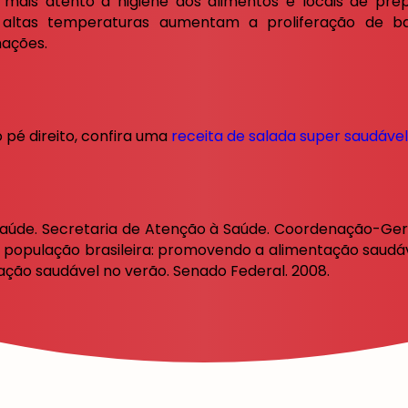
 mais atento à higiene dos alimentos e locais de pr
altas temperaturas aumentam a proliferação de b
ações.
pé direito, confira uma
receita de salada super saudável
da Saúde. Secretaria de Atenção à Saúde. Coordenação-Ger
 população brasileira: promovendo a alimentação saudável
ntação saudável no verão. Senado Federal. 2008.