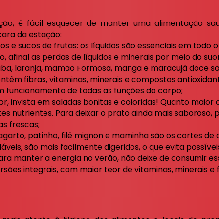
ção, é fácil esquecer de manter uma alimentação sau
cara da estação:
s e sucos de frutas: os líquidos são essenciais em todo 
, afinal as perdas de líquidos e minerais por meio do s
iaba, laranja, mamão Formosa, manga e maracujá doce sã
ntêm fibras, vitaminas, minerais e compostos antioxidan
m funcionamento de todas as funções do corpo;
or, invista em saladas bonitas e coloridas! Quanto maior 
tes nutrientes. Para deixar o prato ainda mais saboroso,
as frescas;
lagarto, patinho, filé mignon e maminha são os cortes de
dáveis, são mais facilmente digeridos, o que evita possíve
 para manter a energia no verão, não deixe de consumir e
ersões integrais, com maior teor de vitaminas, minerais e 