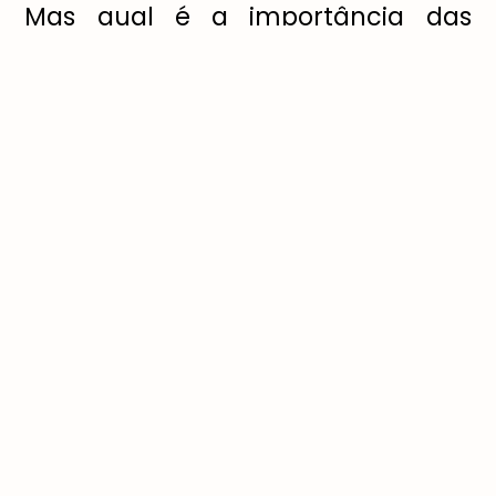
Mas qual é a importância das
saladas na alimentação saudável?
“Elas são fonte de vitaminas e
minerais, previnem o
desenvolvimento de doenças e
ajudam a manter um bom
funcionamento do organismo. E
também auxiliam na digestão e
são fontes de fibras”.
Para ajudar quem está