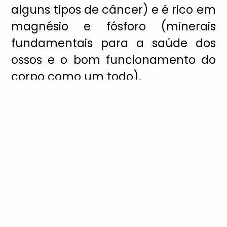
alguns tipos de câncer) e é rico em
magnésio e fósforo (minerais
fundamentais para a saúde dos
ossos e o bom funcionamento do
corpo como um todo).
Para alcançar todos os benefícios
acima, o consumo desse grão
precisa ser frequente. Essa é uma
tarefa mais fácil atualmente, já
que muitos produtos disponíveis no