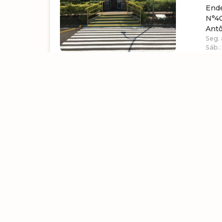
End
N°40
Ant
Seg. 
Sáb.:
CEASA-MG
ROD
D1 L
Seg. 
Sáb.: