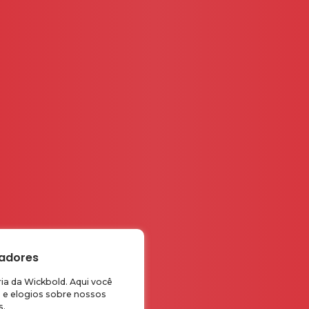
radores
ria da Wickbold. Aqui você
s e elogios sobre nossos
s.