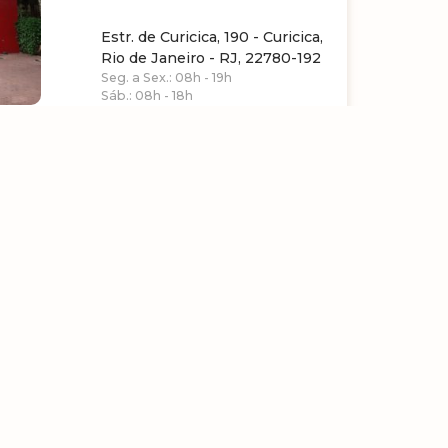
Estr. de Curicica, 190 - Curicica,
Rio de Janeiro - RJ, 22780-192
Seg. a Sex.: 08h - 19h
Sáb.: 08h - 18h
Diadema
Rua Umuarama 650 Jd Padre
Anchieta, Piraporinha
Diadema SP
Seg. a Sex.: 09h - 20h
Sáb.: 08h - 18h