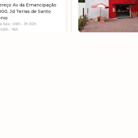
ereço Av da Emancipação
00, Jd Terras de Santo
ônio
a Sex.: 06h - 19:30h
 06h - 16h
OVIA BR 040, PAVILHÃO
OJA 11
a Sex.: 5h - 18h
 07h às 12h