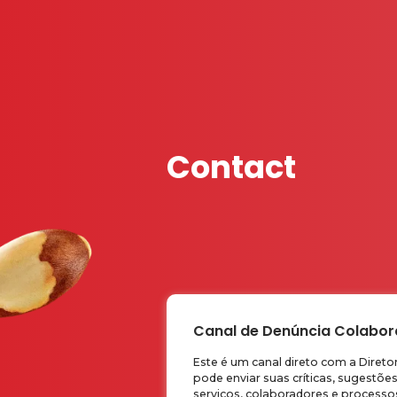
Contact
Canal de Denúncia Colabo
Este é um canal direto com a Direto
pode enviar suas críticas, sugestõe
serviços, colaboradores e processo