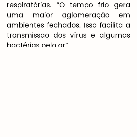
respiratórias. “O tempo frio gera
uma maior aglomeração em
ambientes fechados. Isso facilita a
transmissão dos vírus e algumas
bactérias pelo ar”.
Ele cita como mais comuns as
infecções de vias aéreas, como
gripes, resfriados, sinusite, faringite,
amigdalite, laringite etc. Todas
podem se complicar com