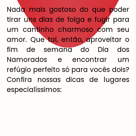
Nada mais gostoso do que poder
tirar uns dias de folga e fugir para
um cantinho charmoso com seu
amor. Que tal, então, aproveitar o
fim de semana do Dia dos
Namorados e encontrar um
refúgio perfeito só para vocês dois?
Confira nossas dicas de lugares
especialíssimos: