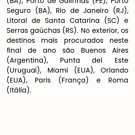
(BA), Porto de Galinhas (PE), Porto
Seguro (BA), Rio de Janeiro (RJ),
Litoral de Santa Catarina (SC) e
Serras ga
ú
chas (RS). No exterior, os
destinos mais procurados neste
final de ano s
ã
o Buenos Aires
(Argentina), Punta del Este
(Uruguai), Miami (EUA), Orlando
(EUA), Paris (Fran
ç
a) e Roma
(It
á
lia).