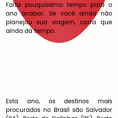
Falta pouqu
í
ssimo tempo para o
ano acabar. Se voc
ê
ainda n
ã
o
planejou sua viagem, corra que
ainda d
á
tempo.
Esta ano, os destinos mais
procurados no Brasil s
ã
o Salvador