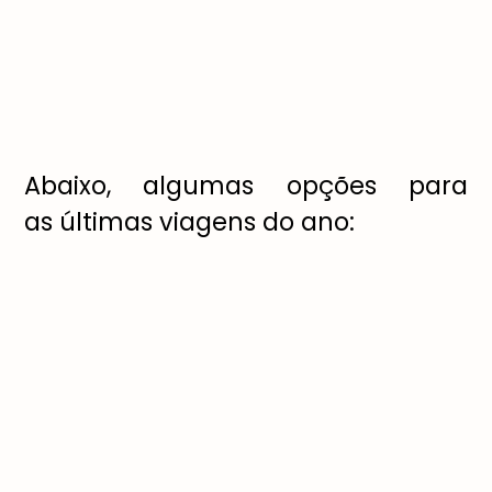
Abaixo, algumas op
çõ
es para
as
ú
ltimas viagens do ano: