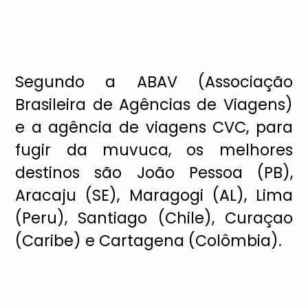
Segundo a ABAV (Associa
çã
o
Brasileira de Ag
ê
ncias de Viagens)
e a ag
ê
ncia de viagens CVC, para
fugir da muvuca, os melhores
destinos s
ã
o Jo
ã
o Pessoa (PB),
Aracaju (SE), Maragogi (AL), Lima
(Peru), Santiago (Chile), Cura
ç
ao
(Caribe) e Cartagena (Col
ô
mbia).