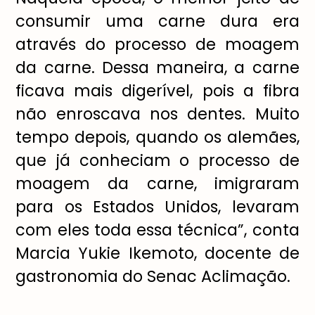
consumir uma carne dura era
atrav
é
s do processo de moagem
da carne. Dessa maneira, a carne
ficava mais diger
í
vel, pois a fibra
não enroscava nos dentes. Muito
tempo depois, quando os alem
ã
es,
que j
á
conheciam o processo de
moagem da carne, imigraram
para os Estados Unidos, levaram
com eles toda essa t
é
cnica
”
, conta
Marcia Yukie Ikemoto, docente de
gastronomia do Senac Aclima
çã
o.