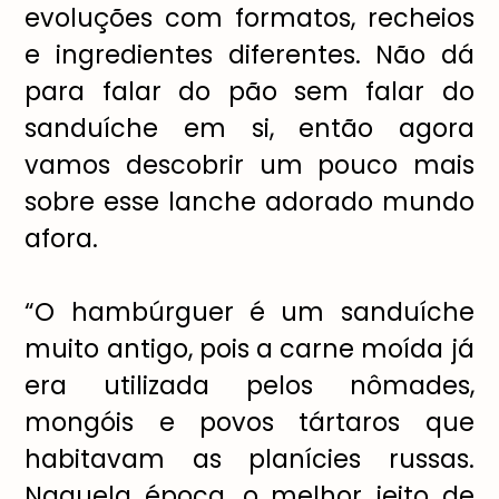
evolu
çõ
es com formatos, recheios
e ingredientes diferentes. N
ã
o d
á
para falar do p
ã
o sem falar do
sandu
í
che em si, ent
ã
o agora
vamos descobrir um pouco mais
sobre esse lanche adorado mundo
afora.
“O hamb
ú
rguer
é
um sandu
í
che
muito antigo, pois a carne moída j
á
era utilizada pelos n
ô
mades,
mong
ó
is e povos t
á
rtaros que
habitavam as plan
í
cies russas.
Naquela
é
poca, o melhor jeito de