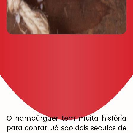
O hamb
ú
rguer tem muita hist
ó
ria
para contar. J
á
s
ã
o dois s
é
culos de