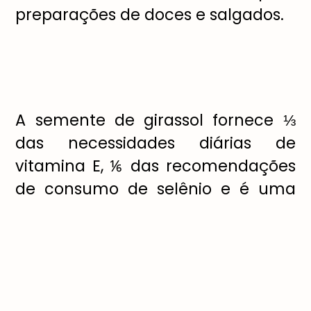
preparações de doces e salgados.
A semente de girassol fornece ⅓
das necessidades diárias de
vitamina E, ⅙ das recomendações
de consumo de selênio e é uma
ótima pedida para agregar
nutrientes ao seu dia a dia. Além
disso, ela pode contribuir para o
consumo de minerais
fundamentais para a formação